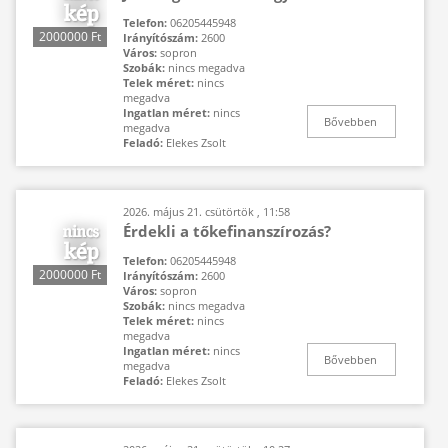
Telefon:
06205445948
2000000 Ft
Irányítószám:
2600
Város:
sopron
Szobák:
nincs megadva
Telek méret:
nincs
megadva
Ingatlan méret:
nincs
Bővebben
megadva
Feladó:
Elekes Zsolt
2026. május 21. csütörtök , 11:58
Érdekli a tőkefinanszírozás?
Telefon:
06205445948
2000000 Ft
Irányítószám:
2600
Város:
sopron
Szobák:
nincs megadva
Telek méret:
nincs
megadva
Ingatlan méret:
nincs
Bővebben
megadva
Feladó:
Elekes Zsolt