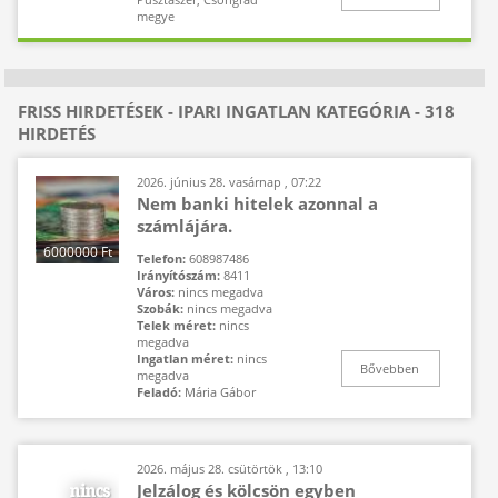
megye
FRISS HIRDETÉSEK - IPARI INGATLAN KATEGÓRIA - 318
HIRDETÉS
2026. június 28. vasárnap , 07:22
Nem banki hitelek azonnal a
számlájára.
6000000 Ft
Telefon:
608987486
Irányítószám:
8411
Város:
nincs megadva
Szobák:
nincs megadva
Telek méret:
nincs
megadva
Ingatlan méret:
nincs
Bővebben
megadva
Feladó:
Mária Gábor
2026. május 28. csütörtök , 13:10
Jelzálog és kölcsön egyben