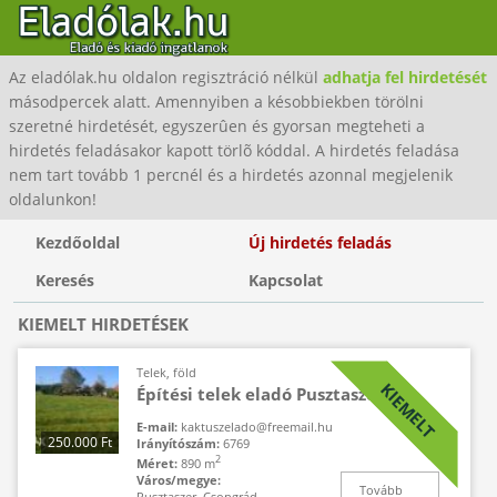
Az eladólak.hu oldalon regisztráció nélkül
adhatja fel hirdetését
másodpercek alatt. Amennyiben a késobbiekben törölni
szeretné hirdetését, egyszerûen és gyorsan megteheti a
hirdetés feladásakor kapott törlõ kóddal. A hirdetés feladása
nem tart tovább 1 percnél és a hirdetés azonnal megjelenik
oldalunkon!
Kezdőoldal
Új hirdetés feladás
Keresés
Kapcsolat
KIEMELT HIRDETÉSEK
Telek, föld
KIEMELT
Építési telek eladó Pusztaszeren
E-mail:
kaktuszelado@freemail.hu
250.000 Ft
Irányítószám:
6769
2
Méret:
890 m
Város/megye:
Tovább
Pusztaszer, Csongrád