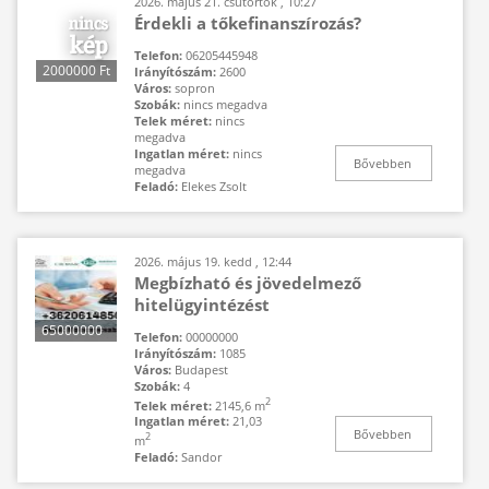
2026. május 21. csütörtök , 10:27
Érdekli a tőkefinanszírozás?
Telefon:
06205445948
2000000 Ft
Irányítószám:
2600
Város:
sopron
Szobák:
nincs megadva
Telek méret:
nincs
megadva
Ingatlan méret:
nincs
Bővebben
megadva
Feladó:
Elekes Zsolt
2026. május 19. kedd , 12:44
Megbízható és jövedelmező
hitelügyintézést
65000000
Telefon:
00000000
Ft
Irányítószám:
1085
Város:
Budapest
Szobák:
4
2
Telek méret:
2145,6 m
Ingatlan méret:
21,03
Bővebben
2
m
Feladó:
Sandor