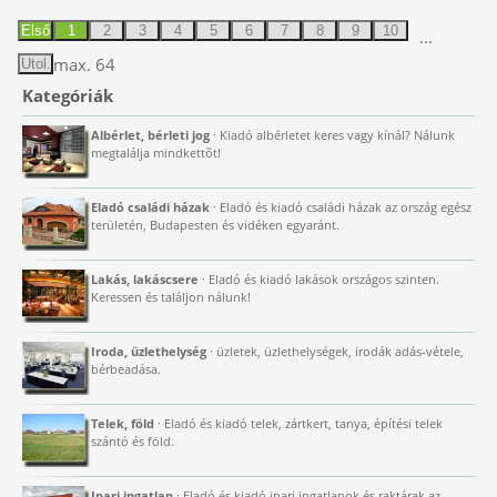
Első
1
2
3
4
5
6
7
8
9
10
...
max. 64
Utol.
Kategóriák
Albérlet, bérleti jog
· Kiadó albérletet keres vagy kínál? Nálunk
megtalálja mindkettõt!
Eladó családi házak
· Eladó és kiadó családi házak az ország egész
területén, Budapesten és vidéken egyaránt.
Lakás, lakáscsere
· Eladó és kiadó lakások országos szinten.
Keressen és találjon nálunk!
Iroda, üzlethelység
· üzletek, üzlethelységek, irodák adás-vétele,
bérbeadása.
Telek, föld
· Eladó és kiadó telek, zártkert, tanya, építési telek
szántó és föld.
Ipari ingatlan
· Eladó és kiadó ipari ingatlanok és raktárak az