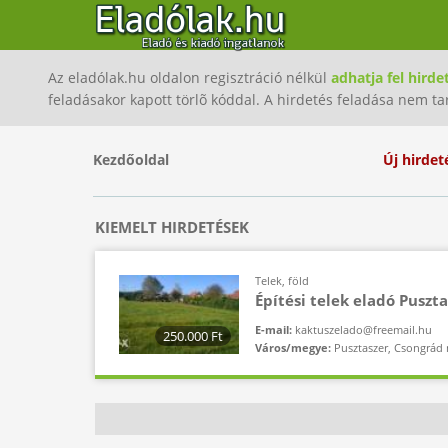
Az eladólak.hu oldalon regisztráció nélkül
adhatja fel hirde
feladásakor kapott törlõ kóddal. A hirdetés feladása nem ta
Kezdőoldal
Új hirdet
KIEMELT HIRDETÉSEK
Telek, föld
Építési telek eladó Puszt
E-mail:
kaktuszelado@freemail.hu
250.000 Ft
Város/megye:
Pusztaszer, Csongrád