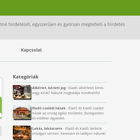
né hirdetését, egyszerûen és gyorsan megteheti a hirdetés
Kapcsolat
Kategóriák
Albérlet, bérleti jog
· Kiadó albérletet keres
vagy kínál? Nálunk megtalálja mindkettõt!
Eladó családi házak
· Eladó és kiadó családi
házak az ország egész területén, Budapesten
és vidéken egyaránt.
Lakás, lakáscsere
· Eladó és kiadó lakások
országos szinten. Keressen és találjon nálunk!