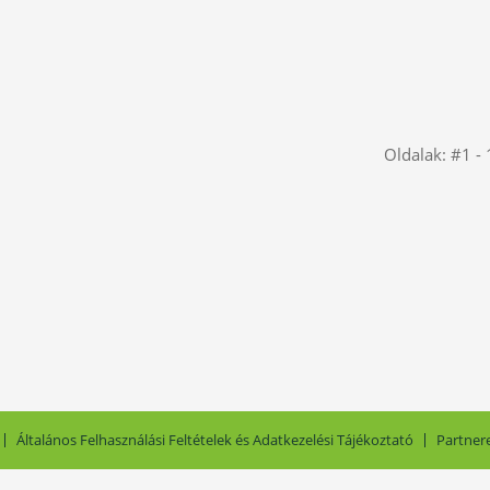
Oldalak: #1 - 
Általános Felhasználási Feltételek és Adatkezelési Tájékoztató
Partner