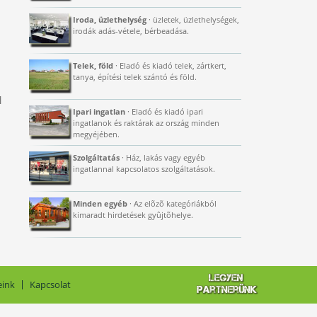
Iroda, üzlethelység
· üzletek, üzlethelységek,
irodák adás-vétele, bérbeadása.
Telek, föld
· Eladó és kiadó telek, zártkert,
tanya, építési telek szántó és föld.
1
Ipari ingatlan
· Eladó és kiadó ipari
ingatlanok és raktárak az ország minden
megyéjében.
Szolgáltatás
· Ház, lakás vagy egyéb
ingatlannal kapcsolatos szolgáltatások.
Minden egyéb
· Az elõzõ kategóriákból
kimaradt hirdetések gyûjtõhelye.
eink
Kapcsolat