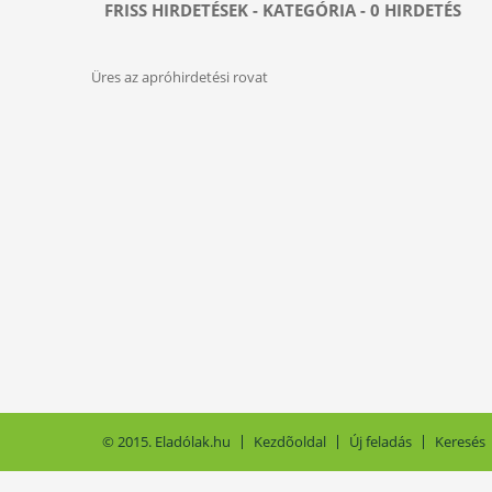
FRISS HIRDETÉSEK - KATEGÓRIA - 0 HIRDETÉS
Üres az apróhirdetési rovat
© 2015. Eladólak.hu
Kezdõoldal
Új feladás
Keresés