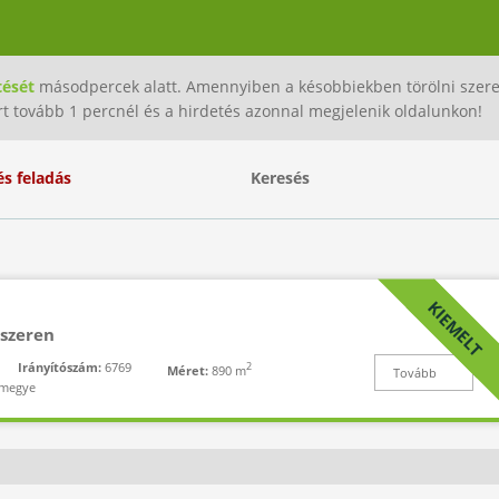
tését
másodpercek alatt. Amennyiben a késobbiekben törölni szeret
rt tovább 1 percnél és a hirdetés azonnal megjelenik oldalunkon!
és feladás
Keresés
KIEMELT
aszeren
Irányítószám:
6769
2
Méret:
890 m
Tovább
 megye