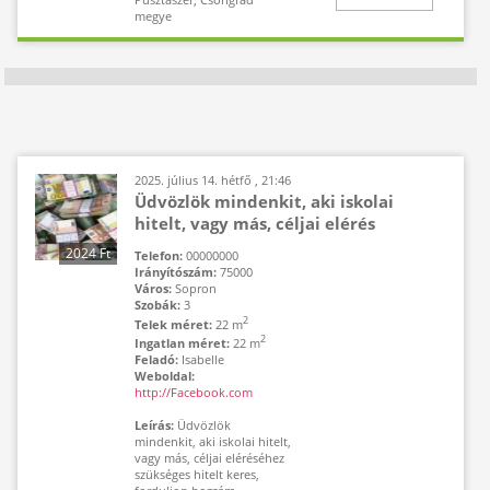
megye
2025. július 14. hétfő , 21:46
Üdvözlök mindenkit, aki iskolai
hitelt, vagy más, céljai elérés
2024 Ft
Telefon:
00000000
Irányítószám:
75000
Város:
Sopron
Szobák:
3
2
Telek méret:
22 m
2
Ingatlan méret:
22 m
Feladó:
Isabelle
Weboldal:
http://Facebook.com
Leírás:
Üdvözlök
mindenkit, aki iskolai hitelt,
vagy más, céljai eléréséhez
szükséges hitelt keres,