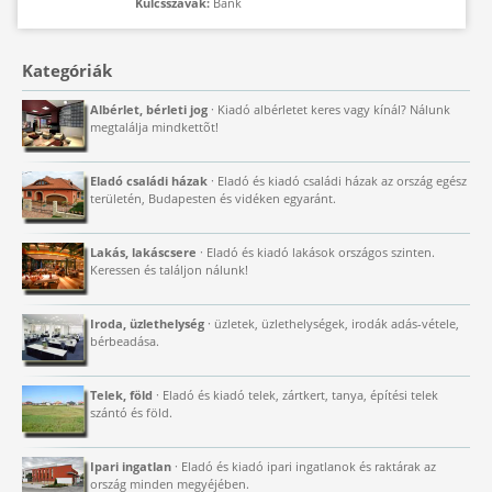
Kulcsszavak:
Bank
Kategóriák
Albérlet, bérleti jog
· Kiadó albérletet keres vagy kínál? Nálunk
megtalálja mindkettõt!
Eladó családi házak
· Eladó és kiadó családi házak az ország egész
területén, Budapesten és vidéken egyaránt.
Lakás, lakáscsere
· Eladó és kiadó lakások országos szinten.
Keressen és találjon nálunk!
Iroda, üzlethelység
· üzletek, üzlethelységek, irodák adás-vétele,
bérbeadása.
Telek, föld
· Eladó és kiadó telek, zártkert, tanya, építési telek
szántó és föld.
Ipari ingatlan
· Eladó és kiadó ipari ingatlanok és raktárak az
ország minden megyéjében.