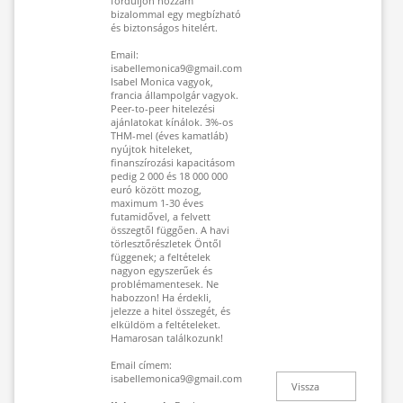
forduljon hozzám
bizalommal egy megbízható
és biztonságos hitelért.
Email:
isabellemonica9@gmail.com
Isabel Monica vagyok,
francia állampolgár vagyok.
Peer-to-peer hitelezési
ajánlatokat kínálok. 3%-os
THM-mel (éves kamatláb)
nyújtok hiteleket,
finanszírozási kapacitásom
pedig 2 000 és 18 000 000
euró között mozog,
maximum 1-30 éves
futamidővel, a felvett
összegtől függően. A havi
törlesztőrészletek Öntől
függenek; a feltételek
nagyon egyszerűek és
problémamentesek. Ne
habozzon! Ha érdekli,
jelezze a hitel összegét, és
elküldöm a feltételeket.
Hamarosan találkozunk!
Email címem:
isabellemonica9@gmail.com
Vissza