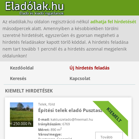
Az eladólak.hu oldalon regisztráció nélkül
adhatja fel hirdetését
másodpercek alatt. Amennyiben a késobbiekben törölni
szeretné hirdetését, egyszerûen és gyorsan megteheti a
hirdetés feladásakor kapott törlõ kóddal. A hirdetés feladása
nem tart tovább 1 percnél és a hirdetés azonnal megjelenik
oldalunkon!
Kezdőoldal
Új hirdetés feladás
Keresés
Kapcsolat
KIEMELT HIRDETÉSEK
Telek, föld
KIEMELT
Építési telek eladó Pusztaszeren
E-mail:
kaktuszelado@freemail.hu
250.000 Ft
Irányítószám:
6769
2
Méret:
890 m
Város/megye:
Tovább
Pusztaszer, Csongrád