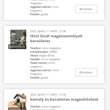
megadva
Ingatlan méret:
nincs
Bővebben
megadva
Feladó:
gazda
2022. április 11. hétfő , 21:06
Hitel kínál magánszemélyek
becsületes
8500000 Ft
Telefon:
nincs megadva
Irányítószám:
30000
Város:
Hajdú-Bihar
Szobák:
nincs megadva
Telek méret:
nincs
megadva
Ingatlan méret:
nincs
Bővebben
megadva
Feladó:
gazda
2022. április 11. hétfő , 21:05
komoly és becsületes magánhitelező
Telefon:
nincs megadva
7500000 Ft