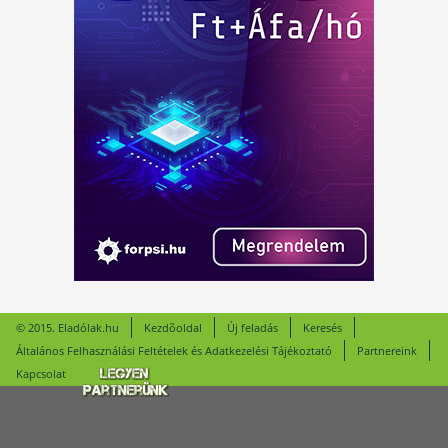
© 2015. Eladólak.hu
Kezdõoldal
Új feladás
Keresés
Általános Felhasználási Feltételek és Adatkezelési Tájékoztató
Partnereink
Kapcsolat