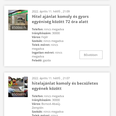
2022. április 11. hétfő , 21:09
Hitel ajánlat komoly és gyors
egyéniség között 72 óra alatt
850000 Ft
Telefon:
nincs megadva
Irányítószám:
30000
Város:
Fejér
Szobák:
nincs megadva
Telek méret:
nincs
megadva
Ingatlan méret:
nincs
Bővebben
megadva
Feladó:
gazda
2022. április 11. hétfő , 21:07
hitelajánlat komoly és becsületes
egyének között
850000 Ft
Telefon:
nincs megadva
Irányítószám:
30000
Város:
Borsod-Abaúj-
Zemplén
Szobák:
nincs megadva
Telek méret:
nincs