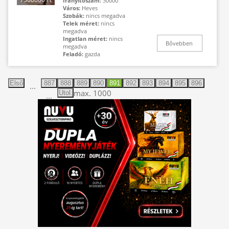
Irányítószám:
30000
Város:
Heves
Szobák:
nincs megadva
Telek méret:
nincs
megadva
Ingatlan méret:
nincs
Bővebben
megadva
Feladó:
gazda
Első
887
888
889
890
891
892
893
894
895
896
...
max. 1000
Utol.
...