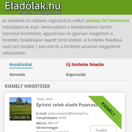
Az eladólak.hu oldalon regisztráció nélkül
adhatja fel hirdetését
másodpercek alatt. Amennyiben a késobbiekben törölni
szeretné hirdetését, egyszerûen és gyorsan megteheti a
hirdetés feladásakor kapott törlõ kóddal. A hirdetés feladása
nem tart tovább 1 percnél és a hirdetés azonnal megjelenik
oldalunkon!
Kezdőoldal
Új hirdetés feladás
Keresés
Kapcsolat
KIEMELT HIRDETÉSEK
Telek, föld
KIEMELT
Építési telek eladó Pusztaszeren
E-mail:
kaktuszelado@freemail.hu
250.000 Ft
Irányítószám:
6769
2
Méret:
890 m
Város/megye:
Tovább
Pusztaszer, Csongrád