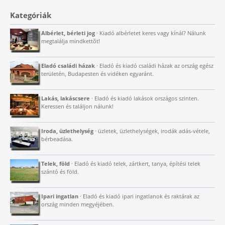
Kategóriák
Albérlet, bérleti jog
· Kiadó albérletet keres vagy kínál? Nálunk
megtalálja mindkettõt!
Eladó családi házak
· Eladó és kiadó családi házak az ország egész
területén, Budapesten és vidéken egyaránt.
Lakás, lakáscsere
· Eladó és kiadó lakások országos szinten.
Keressen és találjon nálunk!
Iroda, üzlethelység
· üzletek, üzlethelységek, irodák adás-vétele,
bérbeadása.
Telek, föld
· Eladó és kiadó telek, zártkert, tanya, építési telek
szántó és föld.
Ipari ingatlan
· Eladó és kiadó ipari ingatlanok és raktárak az
ország minden megyéjében.