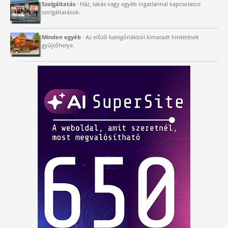
Szolgáltatás
· Ház, lakás vagy egyéb ingatlannal kapcsolatos
szolgáltatások.
Minden egyéb
· Az elõzõ kategóriákból kimaradt hirdetések
gyûjtõhelye.