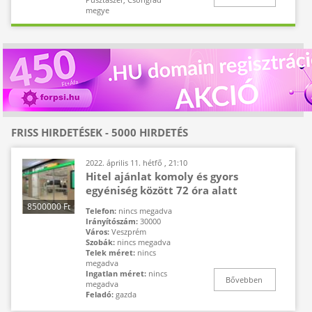
megye
FRISS HIRDETÉSEK - 5000 HIRDETÉS
2022. április 11. hétfő , 21:10
Hitel ajánlat komoly és gyors
egyéniség között 72 óra alatt
8500000 Ft
Telefon:
nincs megadva
Irányítószám:
30000
Város:
Veszprém
Szobák:
nincs megadva
Telek méret:
nincs
megadva
Ingatlan méret:
nincs
Bővebben
megadva
Feladó:
gazda