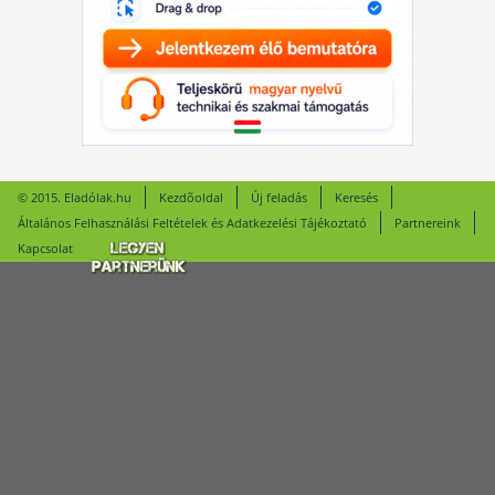
© 2015. Eladólak.hu
Kezdõoldal
Új feladás
Keresés
Általános Felhasználási Feltételek és Adatkezelési Tájékoztató
Partnereink
Kapcsolat