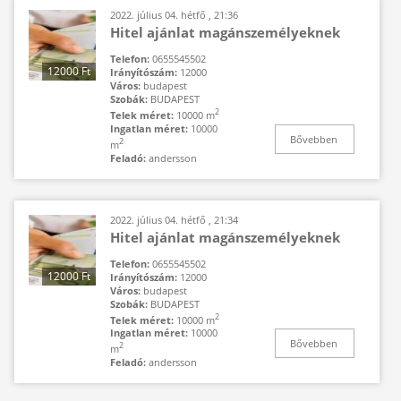
2022. július 04. hétfő , 21:36
Hitel ajánlat magánszemélyeknek
Telefon:
0655545502
12000 Ft
Irányítószám:
12000
Város:
budapest
Szobák:
BUDAPEST
2
Telek méret:
10000 m
Ingatlan méret:
10000
Bővebben
2
m
Feladó:
andersson
2022. július 04. hétfő , 21:34
Hitel ajánlat magánszemélyeknek
Telefon:
0655545502
12000 Ft
Irányítószám:
12000
Város:
budapest
Szobák:
BUDAPEST
2
Telek méret:
10000 m
Ingatlan méret:
10000
Bővebben
2
m
Feladó:
andersson