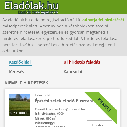
Az eladólak.hu oldalon regisztráció nélkül
adhatja fel hirdetését
másodpercek alatt. Amennyiben a késobbiekben törölni
szeretné hirdetését, egyszerûen és gyorsan megteheti a
hirdetés feladásakor kapott törlõ kóddal. A hirdetés feladása
nem tart tovább 1 percnél és a hirdetés azonnal megjelenik
oldalunkon!
Kezdőoldal
Új hirdetés feladás
Keresés
Kapcsolat
KIEMELT HIRDETÉSEK
Telek, föld
KIEMELT
Építési telek eladó Pusztaszeren
E-mail:
kaktuszelado@freemail.hu
250.000 Ft
Irányítószám:
6769
2
Méret:
890 m
Város/megye:
Tovább
Pusztaszer, Csongrád