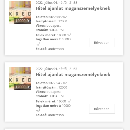
2022. július 04. hétfő , 21:38
Hitel ajánlat magánszemélyeknek
Telefon:
0655545502
12000 Ft
Irányítószám:
12000
Város:
budapest
Szobák:
BUDAPEST
2
Telek méret:
10000 m
Ingatlan méret:
10000
Bővebben
2
m
Feladó:
andersson
2022. július 04. hétfő , 21:37
Hitel ajánlat magánszemélyeknek
Telefon:
0655545502
12000 Ft
Irányítószám:
12000
Város:
budapest
Szobák:
BUDAPEST
2
Telek méret:
10000 m
Ingatlan méret:
10000
Bővebben
2
m
Feladó:
andersson