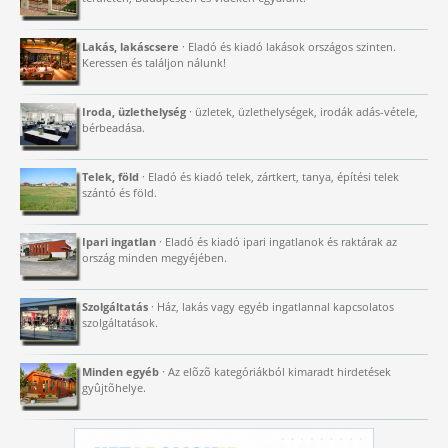
Lakás, lakáscsere
· Eladó és kiadó lakások országos szinten.
Keressen és találjon nálunk!
Iroda, üzlethelység
· üzletek, üzlethelységek, irodák adás-vétele,
bérbeadása.
Telek, föld
· Eladó és kiadó telek, zártkert, tanya, építési telek
szántó és föld.
Ipari ingatlan
· Eladó és kiadó ipari ingatlanok és raktárak az
ország minden megyéjében.
Szolgáltatás
· Ház, lakás vagy egyéb ingatlannal kapcsolatos
szolgáltatások.
Minden egyéb
· Az elõzõ kategóriákból kimaradt hirdetések
gyûjtõhelye.