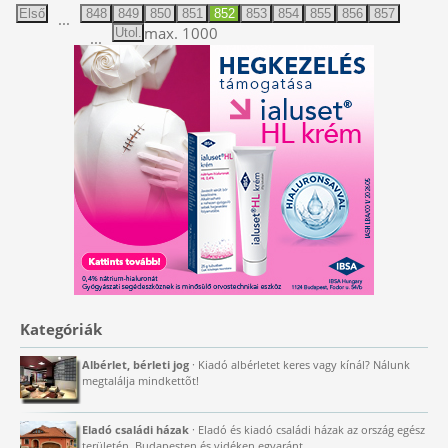
Első
848
849
850
851
852
853
854
855
856
857
...
max. 1000
Utol.
...
Kategóriák
Albérlet, bérleti jog
· Kiadó albérletet keres vagy kínál? Nálunk
megtalálja mindkettõt!
Eladó családi házak
· Eladó és kiadó családi házak az ország egész
területén, Budapesten és vidéken egyaránt.