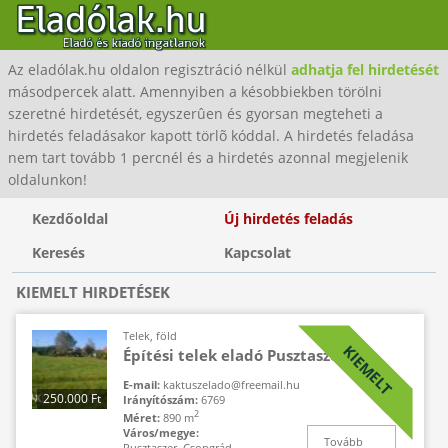
Az eladólak.hu oldalon regisztráció nélkül
adhatja fel hirdetését
másodpercek alatt. Amennyiben a késobbiekben törölni
szeretné hirdetését, egyszerûen és gyorsan megteheti a
hirdetés feladásakor kapott törlõ kóddal. A hirdetés feladása
nem tart tovább 1 percnél és a hirdetés azonnal megjelenik
oldalunkon!
Kezdőoldal
Új hirdetés feladás
Keresés
Kapcsolat
KIEMELT HIRDETÉSEK
Telek, föld
KIEMELT
Építési telek eladó Pusztaszeren
E-mail:
kaktuszelado@freemail.hu
250.000 Ft
Irányítószám:
6769
2
Méret:
890 m
Város/megye:
Tovább
Pusztaszer, Csongrád