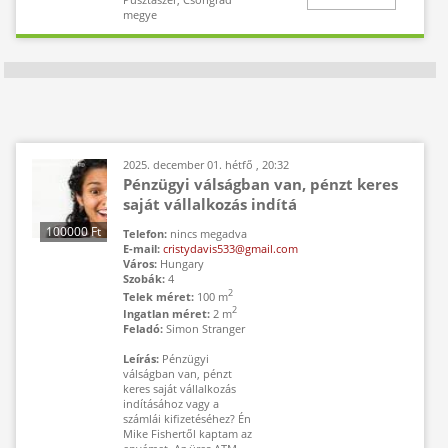
megye
2025. december 01. hétfő , 20:32
Pénzügyi válságban van, pénzt keres
saját vállalkozás indítá
100000 Ft
Telefon:
nincs megadva
E-mail:
cristydavis533@gmail.com
Irányítószám:
Város:
Hungary
nincs megadva
Szobák:
4
2
Telek méret:
100 m
2
Ingatlan méret:
2 m
Feladó:
Simon Stranger
Leírás:
Pénzügyi
válságban van, pénzt
keres saját vállalkozás
indításához vagy a
számlái kifizetéséhez? Én
Mike Fishertől kaptam az