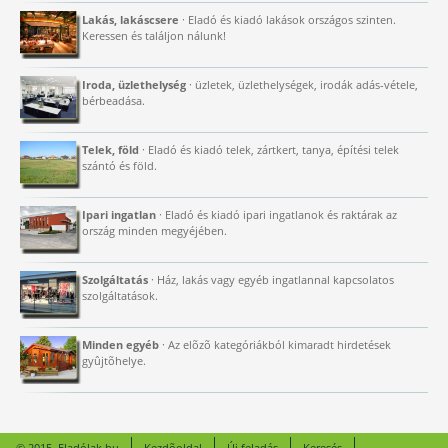
Lakás, lakáscsere
· Eladó és kiadó lakások országos szinten.
Keressen és találjon nálunk!
Iroda, üzlethelység
· üzletek, üzlethelységek, irodák adás-vétele,
bérbeadása.
Telek, föld
· Eladó és kiadó telek, zártkert, tanya, építési telek
szántó és föld.
Ipari ingatlan
· Eladó és kiadó ipari ingatlanok és raktárak az
ország minden megyéjében.
Szolgáltatás
· Ház, lakás vagy egyéb ingatlannal kapcsolatos
szolgáltatások.
Minden egyéb
· Az elõzõ kategóriákból kimaradt hirdetések
gyûjtõhelye.
© 2015. Eladólak.hu
Kezdõoldal
Új feladás
Keresés