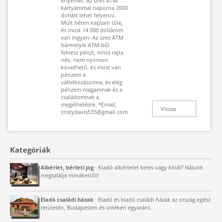
enyémet. Az üres ATM-
kártyámmal naponta 2000
dollárt lehet felvenni.
Múlt héten kaptam tőle,
és most 14 000 dollárom
van ingyen. Az üres ATM
bármelyik ATM-ből
felvesz pénzt, nincs rajta
név, nem nyomon
követhető, és most van
pénzem a
vállalkozásomra, és elég
pénzem magamnak és a
családomnak a
megélhetésre. *Email;
Vissza
cristydavis533@gmail.com
Kategóriák
Albérlet, bérleti jog
· Kiadó albérletet keres vagy kínál? Nálunk
megtalálja mindkettõt!
Eladó családi házak
· Eladó és kiadó családi házak az ország egész
területén, Budapesten és vidéken egyaránt.