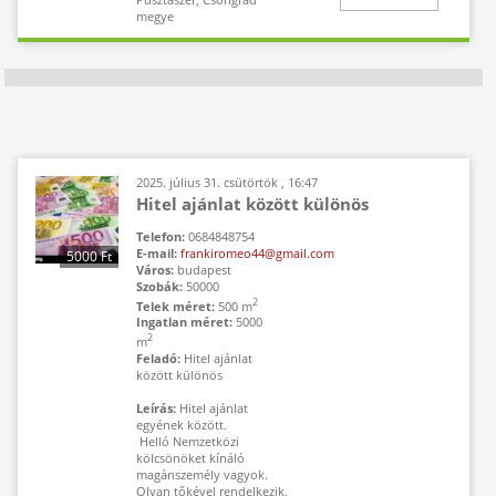
megye
2025. július 31. csütörtök , 16:47
Hitel ajánlat között különös
Telefon:
0684848754
E-mail:
frankiromeo44@gmail.com
5000 Ft
Irányítószám:
Város:
budapest
12000
Szobák:
50000
2
Telek méret:
500 m
Ingatlan méret:
5000
2
m
Feladó:
Hitel ajánlat
között különös
Leírás:
Hitel ajánlat
egyének között.
Helló Nemzetközi
kölcsönöket kínáló
magánszemély vagyok.
Olyan tőkével rendelkezik,