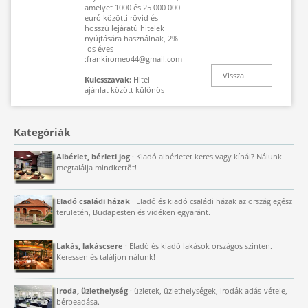
amelyet 1000 és 25 000 000
euró közötti rövid és
hosszú lejáratú hitelek
nyújtására használnak, 2%
-os éves
:frankiromeo44@gmail.com
Vissza
Kulcsszavak:
Hitel
ajánlat között különös
Kategóriák
Albérlet, bérleti jog
· Kiadó albérletet keres vagy kínál? Nálunk
megtalálja mindkettõt!
Eladó családi házak
· Eladó és kiadó családi házak az ország egész
területén, Budapesten és vidéken egyaránt.
Lakás, lakáscsere
· Eladó és kiadó lakások országos szinten.
Keressen és találjon nálunk!
Iroda, üzlethelység
· üzletek, üzlethelységek, irodák adás-vétele,
bérbeadása.