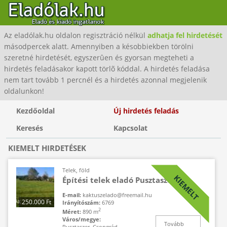
Az eladólak.hu oldalon regisztráció nélkül
adhatja fel hirdetését
másodpercek alatt. Amennyiben a késobbiekben törölni
szeretné hirdetését, egyszerûen és gyorsan megteheti a
hirdetés feladásakor kapott törlõ kóddal. A hirdetés feladása
nem tart tovább 1 percnél és a hirdetés azonnal megjelenik
oldalunkon!
Kezdőoldal
Új hirdetés feladás
Keresés
Kapcsolat
KIEMELT HIRDETÉSEK
Telek, föld
KIEMELT
Építési telek eladó Pusztaszeren
E-mail:
kaktuszelado@freemail.hu
250.000 Ft
Irányítószám:
6769
2
Méret:
890 m
Város/megye:
Tovább
Pusztaszer, Csongrád