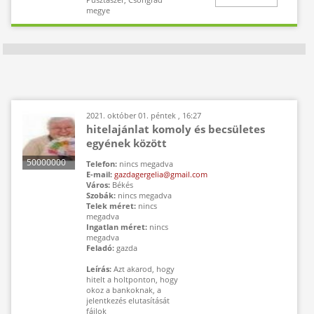
megye
2021. október 01. péntek , 16:27
hitelajánlat komoly és becsületes
egyének között
50000000
Telefon:
nincs megadva
E-mail:
gazdagergelia@gmail.com
Ft
Irányítószám:
Város:
Békés
750000
Szobák:
nincs megadva
Telek méret:
nincs
megadva
Ingatlan méret:
nincs
megadva
Feladó:
gazda
Leírás:
Azt akarod, hogy
hitelt a holtponton, hogy
okoz a bankoknak, a
jelentkezés elutasítását
fájlok