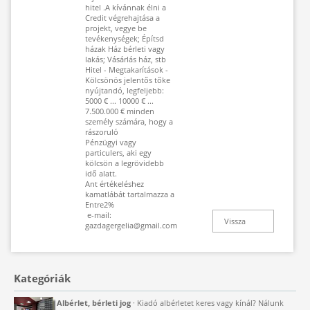
hitel .A kívánnak élni a
Credit végrehajtása a
projekt, vegye be
tevékenységek; Építsd
házak Ház bérleti vagy
lakás; Vásárlás ház, stb
Hitel - Megtakarítások -
Kölcsönös jelentős tőke
nyújtandó, legfeljebb:
5000 € ... 10000 € ...
7.500.000 € minden
személy számára, hogy a
rászoruló
Pénzügyi vagy
particulers, aki egy
kölcsön a legrövidebb
idő alatt.
Ant értékeléshez
kamatlábát tartalmazza a
Entre2%
e-mail:
Vissza
gazdagergelia@gmail.com
Kategóriák
Albérlet, bérleti jog
· Kiadó albérletet keres vagy kínál? Nálunk