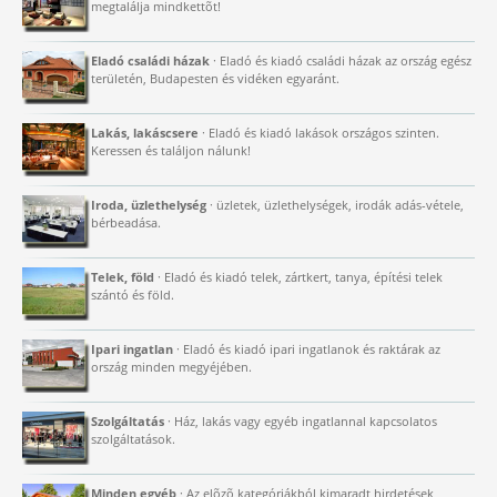
megtalálja mindkettõt!
Eladó családi házak
· Eladó és kiadó családi házak az ország egész
területén, Budapesten és vidéken egyaránt.
Lakás, lakáscsere
· Eladó és kiadó lakások országos szinten.
Keressen és találjon nálunk!
Iroda, üzlethelység
· üzletek, üzlethelységek, irodák adás-vétele,
bérbeadása.
Telek, föld
· Eladó és kiadó telek, zártkert, tanya, építési telek
szántó és föld.
Ipari ingatlan
· Eladó és kiadó ipari ingatlanok és raktárak az
ország minden megyéjében.
Szolgáltatás
· Ház, lakás vagy egyéb ingatlannal kapcsolatos
szolgáltatások.
Minden egyéb
· Az elõzõ kategóriákból kimaradt hirdetések