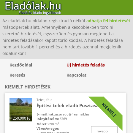
Az eladólak.hu oldalon regisztráció nélkül
adhatja fel hirdetését
másodpercek alatt. Amennyiben a késobbiekben törölni
szeretné hirdetését, egyszerûen és gyorsan megteheti a
hirdetés feladásakor kapott törlõ kóddal. A hirdetés feladása
nem tart tovább 1 percnél és a hirdetés azonnal megjelenik
oldalunkon!
Kezdőoldal
Új hirdetés feladás
Keresés
Kapcsolat
KIEMELT HIRDETÉSEK
Telek, föld
KIEMELT
Építési telek eladó Pusztaszeren
E-mail:
kaktuszelado@freemail.hu
250.000 Ft
Irányítószám:
6769
2
Méret:
890 m
Város/megye:
Tovább
Pusztaszer, Csongrád